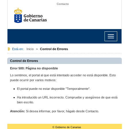
Contacto
Toggle
navigation
Está en:
Inicio
>
Control de Errores
Control de Errores
Error 500: Página no disponible
Lo sentimos, el portal al que está intentado acceder no está disponible. Esto
puede ocurrir por varios motivos:
El portal puede no estar disponible "Temporalmente".
Ha introducido un URL incorrecto. Compruebe y asegúrese de que está
bien escrito.
Atención:
Si desea informar, por favor, hágalo desde Contacto.
© Gobierno de Canarias