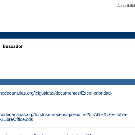
Accesibil
>
Buscador
nodecanarias.org/icigualdad/documentos/Excel-prioridad-
rnodecanarias.org/fondoseuropeos/galeria_v2/5.-ANEXO-V-Tabla-
-1LibreOffice.ods