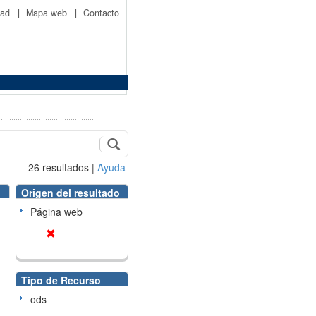
idad
|
Mapa web
|
Contacto
26
resultados
|
Ayuda
Origen del resultado
Página web
Tipo de Recurso
ods