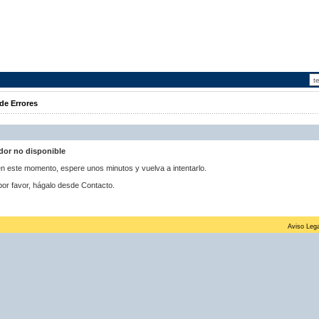
de Errores
idor no disponible
 en este momento, espere unos minutos y vuelva a intentarlo.
por favor, hágalo desde Contacto.
Aviso Lega