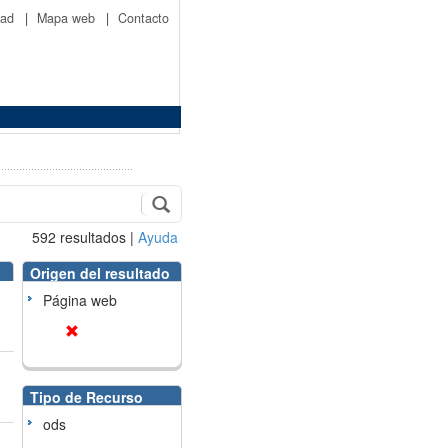
idad
|
Mapa web
|
Contacto
592
resultados
|
Ayuda
Origen del resultado
Página web
Tipo de Recurso
ods