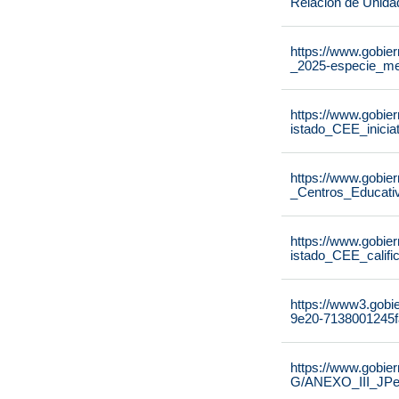
Relación de Unida
https://www.gobier
_2025-especie_me
https://www.gobier
istado_CEE_inicia
https://www.gobier
_Centros_Educati
https://www.gobier
istado_CEE_calif
https://www3.gobi
9e20-7138001245f
https://www.gobie
G/ANEXO_III_JPe