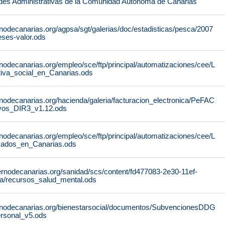
des Administrativas de la Comunidad Autónoma de Canarias
nodecanarias.org/agpsa/sgt/galerias/doc/estadisticas/pesca/2007
ses-valor.ods
nodecanarias.org/empleo/sce/ftp/principal/automatizaciones/cee/L
tiva_social_en_Canarias.ods
nodecanarias.org/hacienda/galeria/facturacion_electronica/PeFAC
vos_DIR3_v1.12.ods
nodecanarias.org/empleo/sce/ftp/principal/automatizaciones/cee/L
icados_en_Canarias.ods
ernodecanarias.org/sanidad/scs/content/fd477083-2e30-11ef-
a/recursos_salud_mental.ods
rnodecanarias.org/bienestarsocial/documentos/SubvencionesDDG
rsonal_v5.ods