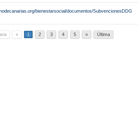
rnodecanarias.org/bienestarsocial/documentos/SubvencionesDDG
era
«
1
2
3
4
5
»
Última