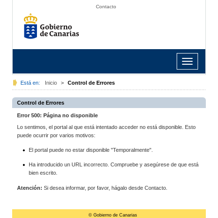
Contacto
Toggle
navigation
Está en:
Inicio
>
Control de Errores
Control de Errores
Error 500: Página no disponible
Lo sentimos, el portal al que está intentado acceder no está disponible. Esto
puede ocurrir por varios motivos:
El portal puede no estar disponible "Temporalmente".
Ha introducido un URL incorrecto. Compruebe y asegúrese de que está
bien escrito.
Atención:
Si desea informar, por favor, hágalo desde Contacto.
© Gobierno de Canarias