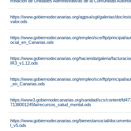
Relación de Unidades Administrativas de la Comunidad Autón
https://www.gobiernodecanarias.org/agpsa/sgt/galerias/doc/e
valor.ods
https://www.gobiernodecanarias.org/empleo/sce/ftp/principal/a
ocial_en_Canarias.ods
https://www.gobiernodecanarias.org/hacienda/galeria/factura
IR3_v1.12.ods
https://www.gobiernodecanarias.org/empleo/sce/ftp/principal/
_en_Canarias.ods
https://www3.gobiernodecanarias.org/sanidad/scs/content/fd4
7138001245fa/recursos_salud_mental.ods
https://www.gobiernodecanarias.org/bienestarsocial/docum
l_v5.ods