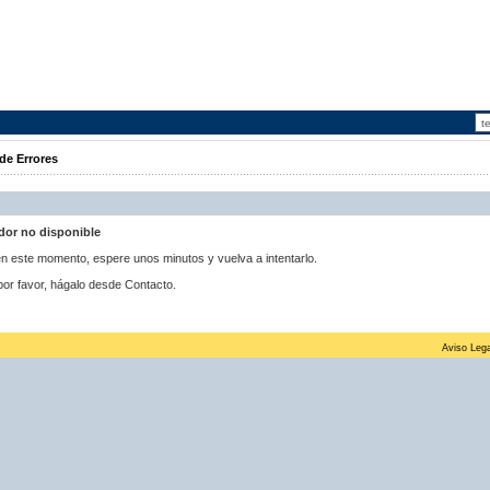
de Errores
idor no disponible
 en este momento, espere unos minutos y vuelva a intentarlo.
por favor, hágalo desde Contacto.
Aviso Lega