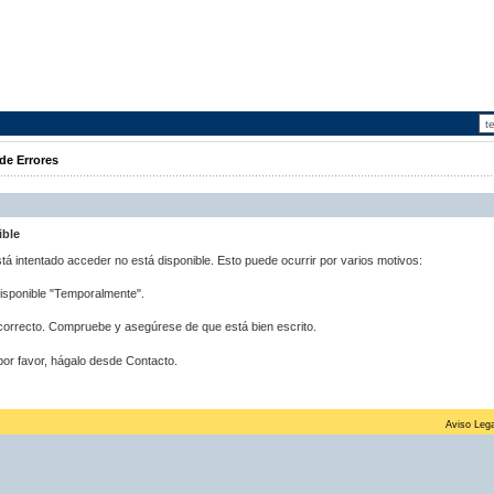
de Errores
ible
stá intentado acceder no está disponible. Esto puede ocurrir por varios motivos:
disponible "Temporalmente".
correcto. Compruebe y asegúrese de que está bien escrito.
por favor, hágalo desde Contacto.
Aviso Lega