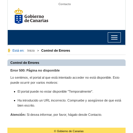
Contacto
Toggle
navigation
Está en:
Inicio
>
Control de Errores
Control de Errores
Error 500: Página no disponible
Lo sentimos, el portal al que está intentado acceder no está disponible. Esto
puede ocurrir por varios motivos:
El portal puede no estar disponible "Temporalmente".
Ha introducido un URL incorrecto. Compruebe y asegúrese de que está
bien escrito.
Atención:
Si desea informar, por favor, hágalo desde Contacto.
© Gobierno de Canarias