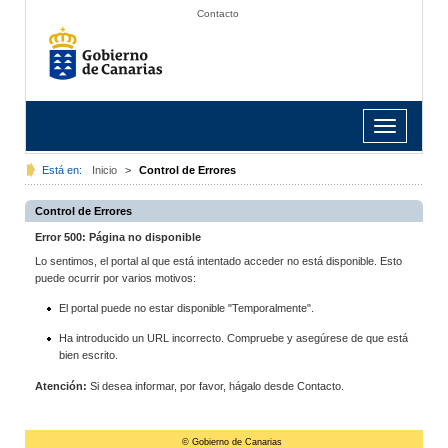
Contacto
Toggle
navigation
Está en:
Inicio
>
Control de Errores
Control de Errores
Error 500: Página no disponible
Lo sentimos, el portal al que está intentado acceder no está disponible. Esto
puede ocurrir por varios motivos:
El portal puede no estar disponible "Temporalmente".
Ha introducido un URL incorrecto. Compruebe y asegúrese de que está
bien escrito.
Atención:
Si desea informar, por favor, hágalo desde Contacto.
© Gobierno de Canarias