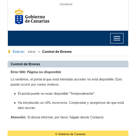
Contacto
Toggle
navigation
Está en:
Inicio
>
Control de Errores
Control de Errores
Error 500: Página no disponible
Lo sentimos, el portal al que está intentado acceder no está disponible. Esto
puede ocurrir por varios motivos:
El portal puede no estar disponible "Temporalmente".
Ha introducido un URL incorrecto. Compruebe y asegúrese de que está
bien escrito.
Atención:
Si desea informar, por favor, hágalo desde Contacto.
© Gobierno de Canarias