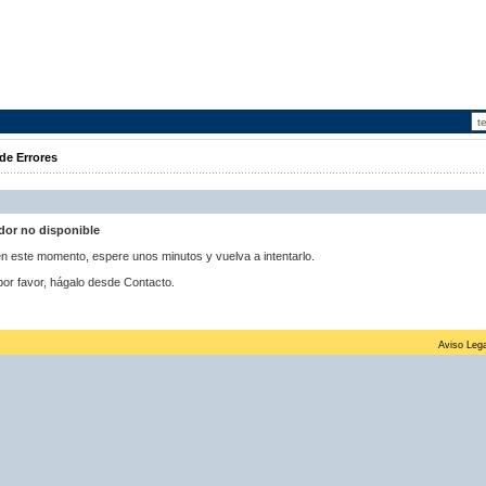
de Errores
idor no disponible
 en este momento, espere unos minutos y vuelva a intentarlo.
por favor, hágalo desde Contacto.
Aviso Lega