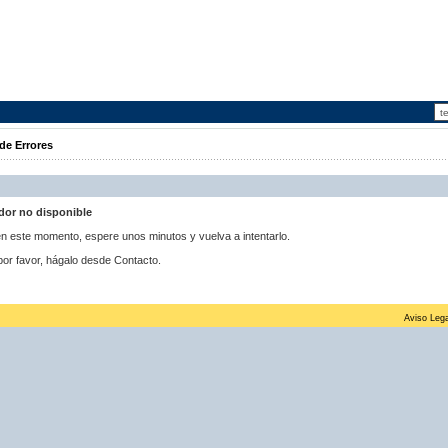
de Errores
idor no disponible
 en este momento, espere unos minutos y vuelva a intentarlo.
por favor, hágalo desde Contacto.
Aviso Lega