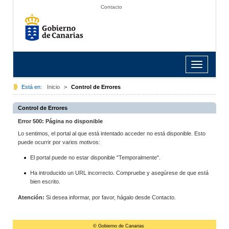
Contacto
Toggle
navigation
Está en:
Inicio
>
Control de Errores
Control de Errores
Error 500: Página no disponible
Lo sentimos, el portal al que está intentado acceder no está disponible. Esto
puede ocurrir por varios motivos:
El portal puede no estar disponible "Temporalmente".
Ha introducido un URL incorrecto. Compruebe y asegúrese de que está
bien escrito.
Atención:
Si desea informar, por favor, hágalo desde Contacto.
© Gobierno de Canarias