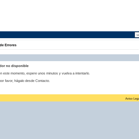
de Errores
idor no disponible
 en este momento, espere unos minutos y vuelva a intentarlo.
por favor, hágalo desde Contacto.
Aviso Lega