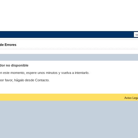
de Errores
idor no disponible
 en este momento, espere unos minutos y vuelva a intentarlo.
por favor, hágalo desde Contacto.
Aviso Lega