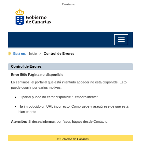
Contacto
Toggle
navigation
Está en:
Inicio
>
Control de Errores
Control de Errores
Error 500: Página no disponible
Lo sentimos, el portal al que está intentado acceder no está disponible. Esto
puede ocurrir por varios motivos:
El portal puede no estar disponible "Temporalmente".
Ha introducido un URL incorrecto. Compruebe y asegúrese de que está
bien escrito.
Atención:
Si desea informar, por favor, hágalo desde Contacto.
© Gobierno de Canarias