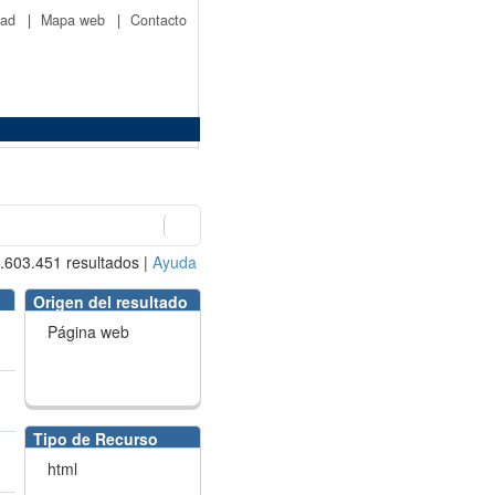
idad
|
Mapa web
|
Contacto
.603.451
resultados
|
Ayuda
Origen del resultado
Página web
Tipo de Recurso
html