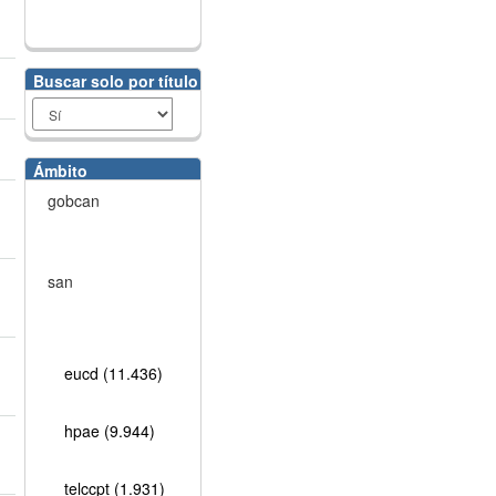
Buscar solo por título
Ámbito
gobcan
san
eucd (11.436)
hpae (9.944)
telccpt (1.931)