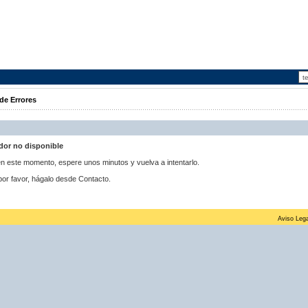
de Errores
idor no disponible
 en este momento, espere unos minutos y vuelva a intentarlo.
por favor, hágalo desde Contacto.
Aviso Lega