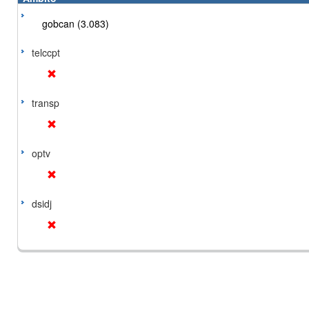
gobcan (3.083)
telccpt
transp
optv
dsidj