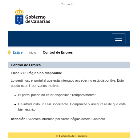
Contacto
Toggle
navigation
Está en:
Inicio
>
Control de Errores
Control de Errores
Error 500: Página no disponible
Lo sentimos, el portal al que está intentado acceder no está disponible. Esto
puede ocurrir por varios motivos:
El portal puede no estar disponible "Temporalmente".
Ha introducido un URL incorrecto. Compruebe y asegúrese de que está
bien escrito.
Atención:
Si desea informar, por favor, hágalo desde Contacto.
© Gobierno de Canarias