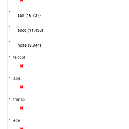
san (16.737)
eucd (11.436)
hpae (9.944)
telccpt
apjs
transp
ece