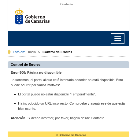
Contacto
Toggle
navigation
Está en:
Inicio
>
Control de Errores
Control de Errores
Error 500: Página no disponible
Lo sentimos, el portal al que está intentado acceder no está disponible. Esto
puede ocurrir por varios motivos:
El portal puede no estar disponible "Temporalmente".
Ha introducido un URL incorrecto. Compruebe y asegúrese de que está
bien escrito.
Atención:
Si desea informar, por favor, hágalo desde Contacto.
© Gobierno de Canarias