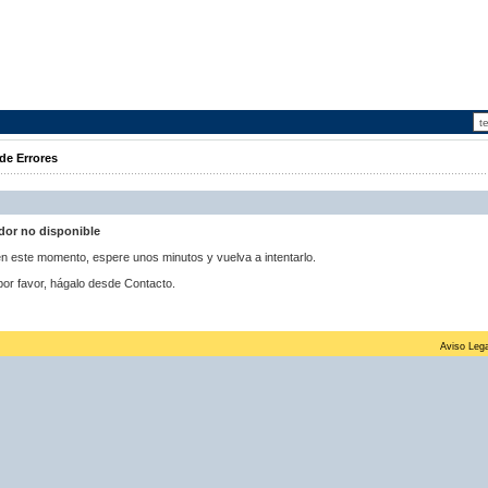
de Errores
idor no disponible
 en este momento, espere unos minutos y vuelva a intentarlo.
por favor, hágalo desde Contacto.
Aviso Lega