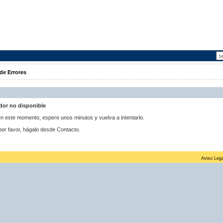
de Errores
idor no disponible
 en este momento, espere unos minutos y vuelva a intentarlo.
por favor, hágalo desde Contacto.
Aviso Lega