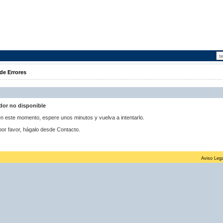
de Errores
idor no disponible
 en este momento, espere unos minutos y vuelva a intentarlo.
por favor, hágalo desde Contacto.
Aviso Lega