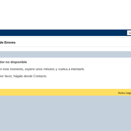
de Errores
idor no disponible
 en este momento, espere unos minutos y vuelva a intentarlo.
por favor, hágalo desde Contacto.
Aviso Lega