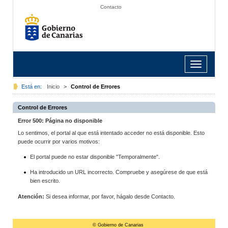
Contacto
Toggle
navigation
Está en:
Inicio
>
Control de Errores
Control de Errores
Error 500: Página no disponible
Lo sentimos, el portal al que está intentado acceder no está disponible. Esto
puede ocurrir por varios motivos:
El portal puede no estar disponible "Temporalmente".
Ha introducido un URL incorrecto. Compruebe y asegúrese de que está
bien escrito.
Atención:
Si desea informar, por favor, hágalo desde Contacto.
© Gobierno de Canarias