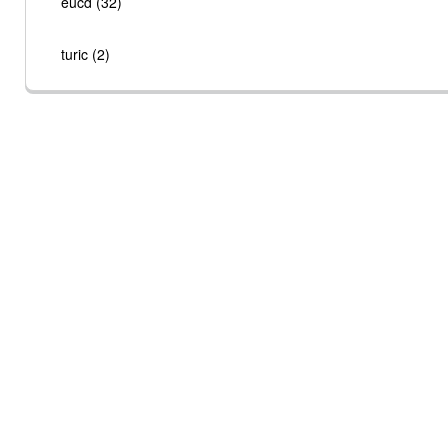
eucd (32)
turic (2)