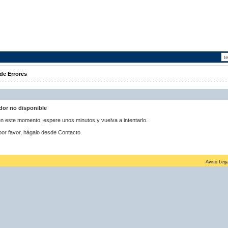
de Errores
idor no disponible
 en este momento, espere unos minutos y vuelva a intentarlo.
por favor, hágalo desde Contacto.
Aviso Lega