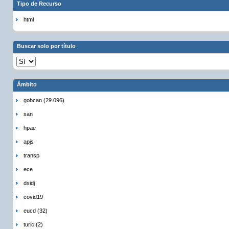
Tipo de Recurso
html
Buscar solo por título
Ámbito
gobcan (29.096)
san
hpae
apjs
transp
ece
dsidj
covid19
eucd (32)
turic (2)