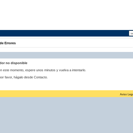
de Errores
idor no disponible
 en este momento, espere unos minutos y vuelva a intentarlo.
por favor, hágalo desde Contacto.
Aviso Lega