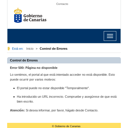
Contacto
Toggle
navigation
Está en:
Inicio
>
Control de Errores
Control de Errores
Error 500: Página no disponible
Lo sentimos, el portal al que está intentado acceder no está disponible. Esto
puede ocurrir por varios motivos:
El portal puede no estar disponible "Temporalmente".
Ha introducido un URL incorrecto. Compruebe y asegúrese de que está
bien escrito.
Atención:
Si desea informar, por favor, hágalo desde Contacto.
© Gobierno de Canarias