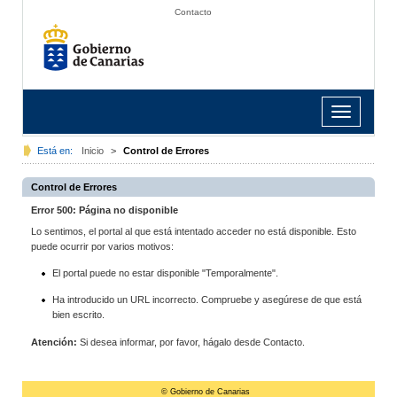
Contacto
Toggle
navigation
Está en:
Inicio
>
Control de Errores
Control de Errores
Error 500: Página no disponible
Lo sentimos, el portal al que está intentado acceder no está disponible. Esto
puede ocurrir por varios motivos:
El portal puede no estar disponible "Temporalmente".
Ha introducido un URL incorrecto. Compruebe y asegúrese de que está
bien escrito.
Atención:
Si desea informar, por favor, hágalo desde Contacto.
© Gobierno de Canarias