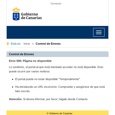
Contacto
Toggle
navigation
Está en:
Inicio
>
Control de Errores
Control de Errores
Error 500: Página no disponible
Lo sentimos, el portal al que está intentado acceder no está disponible. Esto
puede ocurrir por varios motivos:
El portal puede no estar disponible "Temporalmente".
Ha introducido un URL incorrecto. Compruebe y asegúrese de que está
bien escrito.
Atención:
Si desea informar, por favor, hágalo desde Contacto.
© Gobierno de Canarias