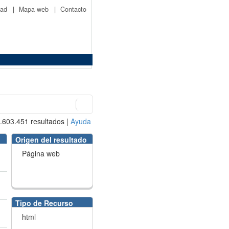
idad
|
Mapa web
|
Contacto
.603.451
resultados
|
Ayuda
Origen del resultado
Página web
Tipo de Recurso
html