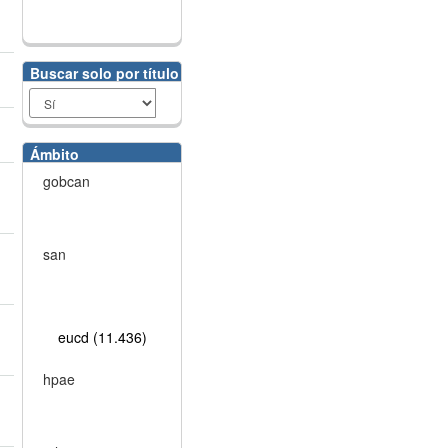
Buscar solo por título
Ámbito
gobcan
san
eucd (11.436)
hpae