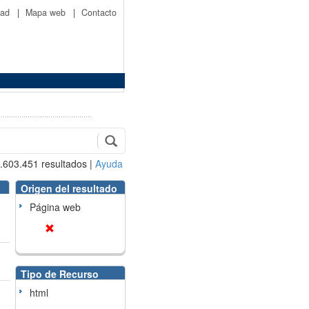
idad
|
Mapa web
|
Contacto
.603.451
resultados
|
Ayuda
Origen del resultado
Página web
Tipo de Recurso
html