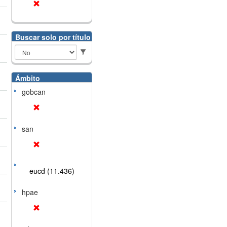
Buscar solo por título
Ámbito
gobcan
san
eucd (11.436)
hpae