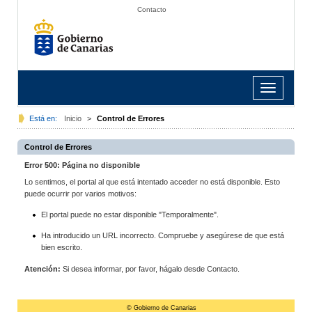
Contacto
Toggle
navigation
Está en:
Inicio
>
Control de Errores
Control de Errores
Error 500: Página no disponible
Lo sentimos, el portal al que está intentado acceder no está disponible. Esto
puede ocurrir por varios motivos:
El portal puede no estar disponible "Temporalmente".
Ha introducido un URL incorrecto. Compruebe y asegúrese de que está
bien escrito.
Atención:
Si desea informar, por favor, hágalo desde Contacto.
© Gobierno de Canarias