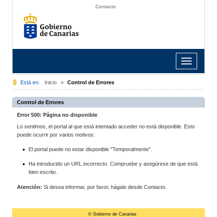
Contacto
Toggle
navigation
Está en:
Inicio
>
Control de Errores
Control de Errores
Error 500: Página no disponible
Lo sentimos, el portal al que está intentado acceder no está disponible. Esto
puede ocurrir por varios motivos:
El portal puede no estar disponible "Temporalmente".
Ha introducido un URL incorrecto. Compruebe y asegúrese de que está
bien escrito.
Atención:
Si desea informar, por favor, hágalo desde Contacto.
© Gobierno de Canarias