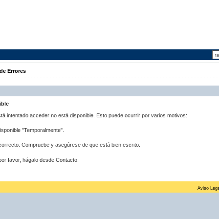
de Errores
ible
stá intentado acceder no está disponible. Esto puede ocurrir por varios motivos:
disponible "Temporalmente".
correcto. Compruebe y asegúrese de que está bien escrito.
por favor, hágalo desde Contacto.
Aviso Lega