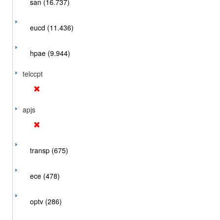
san (16.737)
eucd (11.436)
hpae (9.944)
telccpt
apjs
transp (675)
ece (478)
optv (286)