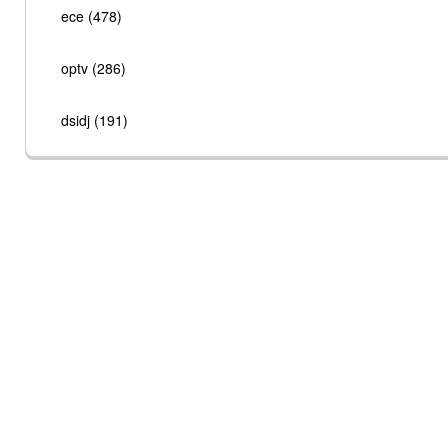
ece (478)
optv (286)
dsidj (191)