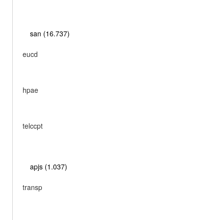
san (16.737)
eucd
hpae
telccpt
apjs (1.037)
transp