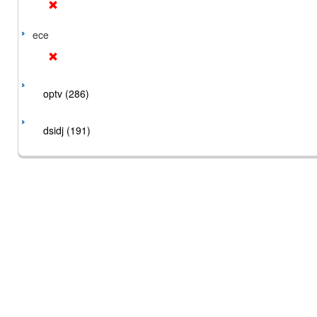
ece
optv (286)
dsidj (191)