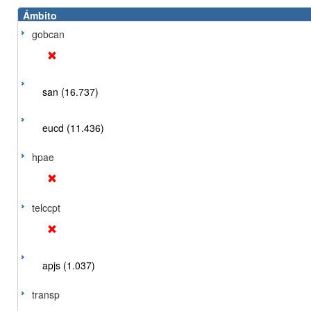
Ámbito
gobcan
san (16.737)
eucd (11.436)
hpae
telccpt
apjs (1.037)
transp