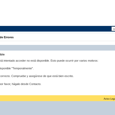
de Errores
ible
stá intentado acceder no está disponible. Esto puede ocurrir por varios motivos:
disponible "Temporalmente".
correcto. Compruebe y asegúrese de que está bien escrito.
por favor, hágalo desde Contacto.
Aviso Lega