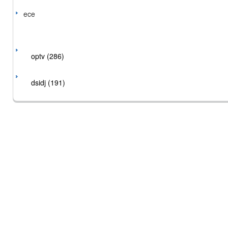
ece
optv (286)
dsidj (191)