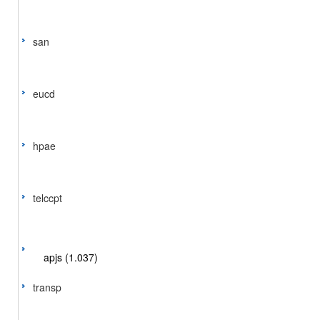
san
eucd
hpae
telccpt
apjs (1.037)
transp