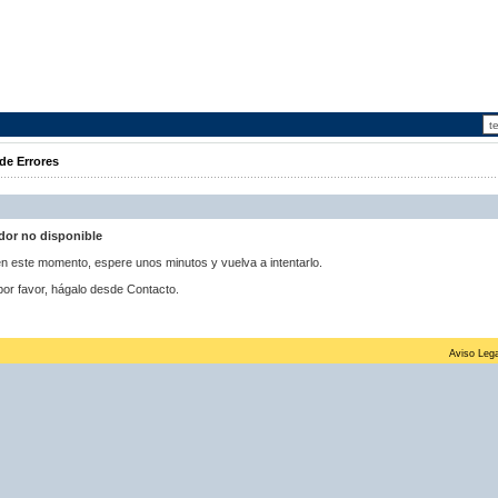
de Errores
idor no disponible
 en este momento, espere unos minutos y vuelva a intentarlo.
por favor, hágalo desde Contacto.
Aviso Lega