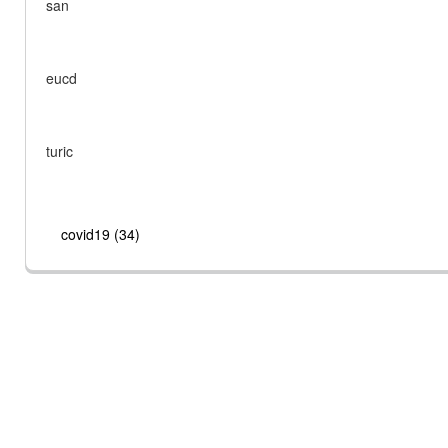
san
eucd
turic
covid19 (34)