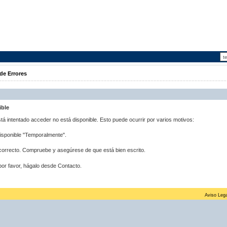
de Errores
ible
stá intentado acceder no está disponible. Esto puede ocurrir por varios motivos:
disponible "Temporalmente".
correcto. Compruebe y asegúrese de que está bien escrito.
por favor, hágalo desde Contacto.
Aviso Lega