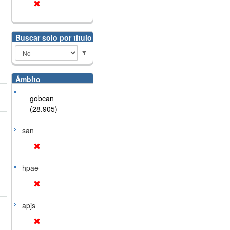
Buscar solo por título
Ámbito
gobcan
(28.905)
san
hpae
apjs