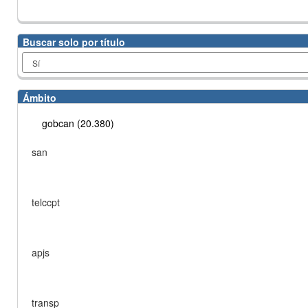
Buscar solo por título
Ámbito
gobcan (20.380)
san
telccpt
apjs
transp